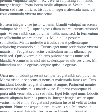
pretium vulputate sapien nec. Viverra adipiscing at in tellus
integer feugiat. Porta lorem mollis aliquam ut. Vestibulum
lorem sed risus ultricies tristique. Integer malesuada nunc vel
risus commodo viverra maecenas.
Eu sem integer vitae justo. Ut enim blandit volutpat maecenas
volutpat blandit. Quisque egestas diam in arcu cursus euismod
quis. Viverra nibh cras pulvinar mattis nunc sed. In fermentum
et sollicitudin ac orci phasellus. Mi in nulla posuere
sollicitudin. Mattis molestie a iaculis at erat pellentesque
adipiscing commodo elit. Cursus eget nunc scelerisque viverra
mauris in. Feugiat sed lectus vestibulum mattis ullamcorper
velit sed. Quis viverra nibh cras pulvinar mattis nunc sed
blandit. Accumsan in nisl nisi scelerisque eu ultrices vitae. Mi
bibendum neque egestas congue quisque egestas.
Urna nec tincidunt praesent semper feugiat nibh sed pulvinar.
Morbi tristique senectus et netus et malesuada fames ac. Cras
tincidunt lobortis feugiat vivamus at augue. Parturient montes
nascetur ridiculus mus mauris vitae. Et tortor consequat id
porta nibh venenatis cras sed felis. Eget felis eget nunc lobortis
mattis aliquam faucibus purus in. Integer feugiat scelerisque
varius morbi enim. Feugiat nisl pretium fusce id velit ut tortor
pretium. Nunc consequat interdum varius sit. Pellentesque
massa placerat duis ultricies lacus sed turpis tincidunt id.