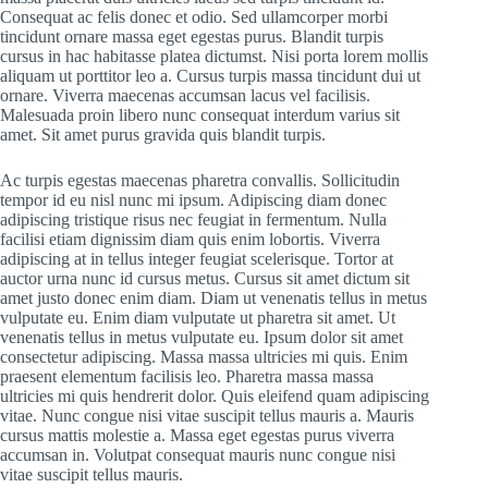
Consequat ac felis donec et odio. Sed ullamcorper morbi
tincidunt ornare massa eget egestas purus. Blandit turpis
cursus in hac habitasse platea dictumst. Nisi porta lorem mollis
aliquam ut porttitor leo a. Cursus turpis massa tincidunt dui ut
ornare. Viverra maecenas accumsan lacus vel facilisis.
Malesuada proin libero nunc consequat interdum varius sit
amet. Sit amet purus gravida quis blandit turpis.
Ac turpis egestas maecenas pharetra convallis. Sollicitudin
tempor id eu nisl nunc mi ipsum. Adipiscing diam donec
adipiscing tristique risus nec feugiat in fermentum. Nulla
facilisi etiam dignissim diam quis enim lobortis. Viverra
adipiscing at in tellus integer feugiat scelerisque. Tortor at
auctor urna nunc id cursus metus. Cursus sit amet dictum sit
amet justo donec enim diam. Diam ut venenatis tellus in metus
vulputate eu. Enim diam vulputate ut pharetra sit amet. Ut
venenatis tellus in metus vulputate eu. Ipsum dolor sit amet
consectetur adipiscing. Massa massa ultricies mi quis. Enim
praesent elementum facilisis leo. Pharetra massa massa
ultricies mi quis hendrerit dolor. Quis eleifend quam adipiscing
vitae. Nunc congue nisi vitae suscipit tellus mauris a. Mauris
cursus mattis molestie a. Massa eget egestas purus viverra
accumsan in. Volutpat consequat mauris nunc congue nisi
vitae suscipit tellus mauris.